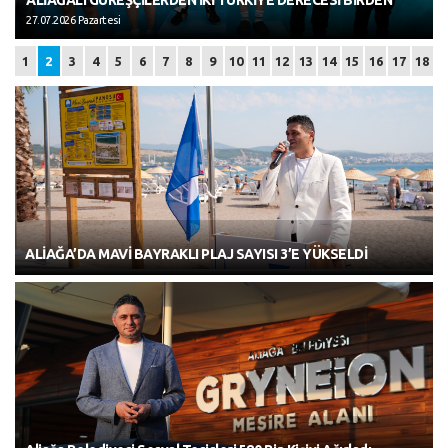
ALİAĞALI GÜREŞÇİLERDEN İKİ TÜRKİYE DERECESİ BİRDEN
27.07.2026 Pazartesi
1
2
3
4
5
6
7
8
9
10
11
12
13
14
15
16
17
18
ALİAĞA’DA MAVİ BAYRAKLI PLAJ SAYISI 3’E YÜKSELDİ