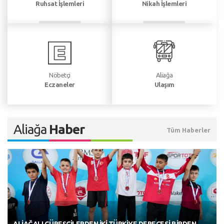
Plan ve Proje Müdürlüğü
Ruhsat İşlemleri
Nikah İşlemleri
Sağlık İşleri Müdürlüğü
Temizlik İşleri Müdürlüğü
Ulaşım Hizmetleri Müdürlüğü
Veteriner İşleri Müdürlüğü
Nöbetçi
Aliağa
Yazı İşleri Müdürlüğü
Eczaneler
Ulaşım
Zabıta Müdürlüğü
Aliağa
Haber
Tüm Haberler